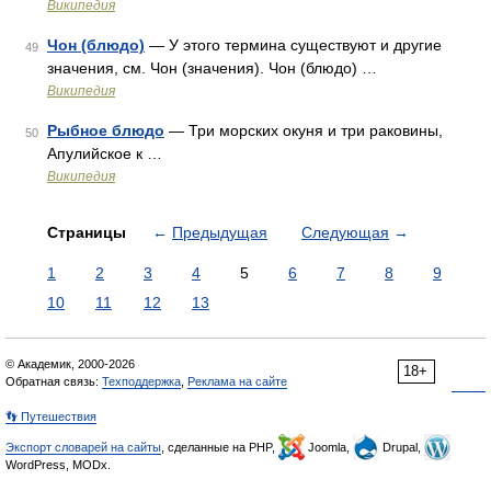
Википедия
Чон (блюдо)
— У этого термина существуют и другие
49
значения, см. Чон (значения). Чон (блюдо) …
Википедия
Рыбное блюдо
— Три морских окуня и три раковины,
50
Апулийское к …
Википедия
Страницы
←
Предыдущая
Следующая
→
1
2
3
4
5
6
7
8
9
10
11
12
13
© Академик, 2000-2026
18+
Обратная связь:
Техподдержка
,
Реклама на сайте
👣 Путешествия
Экспорт словарей на сайты
, сделанные на PHP,
Joomla,
Drupal,
WordPress, MODx.