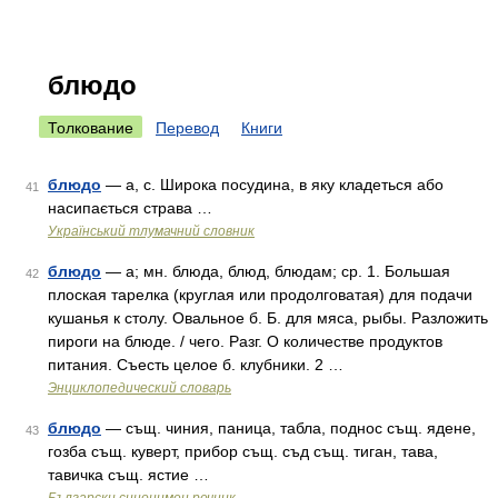
блюдо
Толкование
Перевод
Книги
блюдо
— а, с. Широка посудина, в яку кладеться або
41
насипається страва …
Український тлумачний словник
блюдо
— а; мн. блюда, блюд, блюдам; ср. 1. Большая
42
плоская тарелка (круглая или продолговатая) для подачи
кушанья к столу. Овальное б. Б. для мяса, рыбы. Разложить
пироги на блюде. / чего. Разг. О количестве продуктов
питания. Съесть целое б. клубники. 2 …
Энциклопедический словарь
блюдо
— същ. чиния, паница, табла, поднос същ. ядене,
43
гозба същ. куверт, прибор същ. съд същ. тиган, тава,
тавичка същ. ястие …