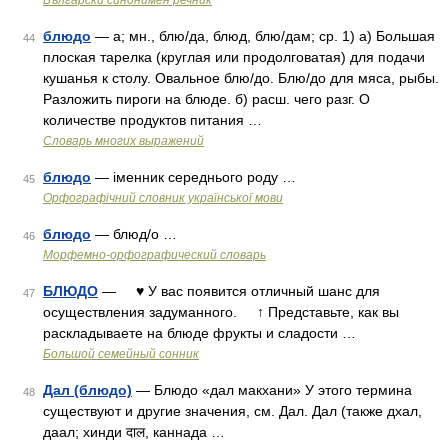
Български синонимен речник
блюдо
— а; мн., блю/да, блюд, блю/дам; ср. 1) а) Большая
44
плоская тарелка (круглая или продолговатая) для подачи
кушанья к столу. Овальное блю/до. Блю/до для мяса, рыбы.
Разложить пироги на блюде. б) расш. чего разг. О
количестве продуктов питания …
Словарь многих выражений
блюдо
— іменник середнього роду …
45
Орфографічний словник української мови
блюдо
— блюд/о …
46
Морфемно-орфографический словарь
БЛЮДО
— ♥ У вас появится отличный шанс для
47
осуществления задуманного. ↑ Представьте, как вы
раскладываете на блюде фрукты и сладости …
Большой семейный сонник
Дал (блюдо)
— Блюдо «дал макхани» У этого термина
48
существуют и другие значения, см. Дал. Дал (также дхал,
даал; хинди दाल, каннада …